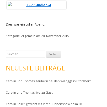
Dies war ein toller Abend.
Kategorie:
Allgemein
am
28. November 2015
.
S
u
c
NEUESTE BEITRÄGE
h
e
Carolin und Thomas zaubern bei den Willoggs in Pforzheim
n
n
Carolin und Thomas live zu Gast
a
c
Carolin Seiler gewinnt mit Ihrer Bühnenshow beim 30.
h